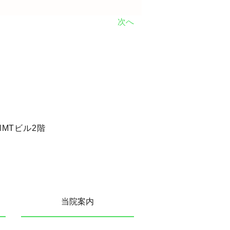
次へ
NMTビル2階
当院案内